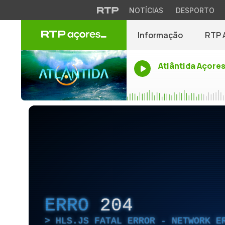
NOTÍCIAS
DESPORTO
Informação
RTP 
Atlântida Açore
ERRO
204
HLS.JS FATAL ERROR - NETWORK E