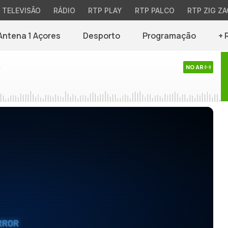
TELEVISÃO
RÁDIO
RTP PLAY
RTP PALCO
RTP ZIG ZA
Antena 1 Açores
Desporto
Programação
+ 
s
NO AR
RROR