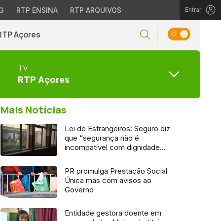
G
RTP ENSINA
RTP ARQUIVOS
Entrar
RTP Açores
TV
RTP Açores
Mais Notícias
Lei de Estrangeiros: Seguro diz
que “segurança não é
incompatível com dignidade
humana”
PR promulga Prestação Social
Única mas com avisos ao
Governo
Entidade gestora doente em