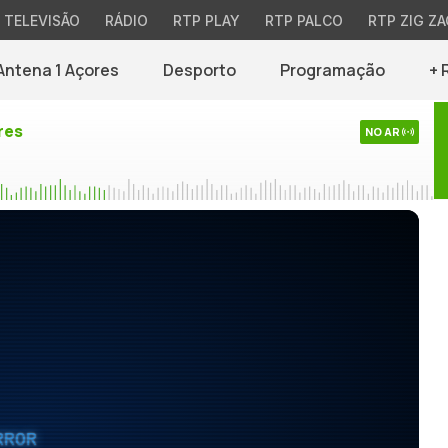
TELEVISÃO
RÁDIO
RTP PLAY
RTP PALCO
RTP ZIG ZA
Antena 1 Açores
Desporto
Programação
+ 
res
NO AR
RROR