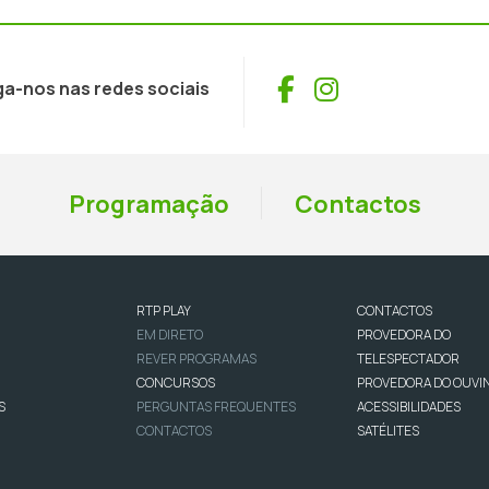
Facebook
Instagram
ga-nos nas redes sociais
Programação
Contactos
RTP PLAY
CONTACTOS
EM DIRETO
PROVEDORA DO
REVER PROGRAMAS
TELESPECTADOR
CONCURSOS
PROVEDORA DO OUVI
S
PERGUNTAS FREQUENTES
ACESSIBILIDADES
CONTACTOS
SATÉLITES