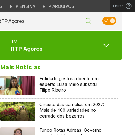
G
RTP ENSINA
RTP ARQUIVOS
Entrar
RTP Açores
TV
RTP Açores
Mais Notícias
Entidade gestora doente em
espera: Luísa Melo substitui
Filipe Ribeiro
Circuito das camélias em 2027:
Mais de 400 variedades no
cerrado dos bezerros
Fundo Rotas Aéreas: Governo