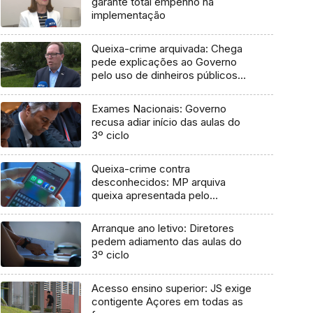
garante total empenho na
implementação
Queixa-crime arquivada: Chega
pede explicações ao Governo
pelo uso de dinheiros públicos
em processo judicial
Exames Nacionais: Governo
recusa adiar início das aulas do
3º ciclo
Queixa-crime contra
desconhecidos: MP arquiva
queixa apresentada pelo
Governo em 2021
Arranque ano letivo: Diretores
pedem adiamento das aulas do
3º ciclo
Acesso ensino superior: JS exige
contigente Açores em todas as