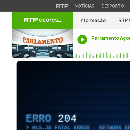
NOTÍCIAS
DESPORTO
Informação
RTP 
Parlamento Aço
ERRO
204
HLS.JS FATAL ERROR - NETWORK E