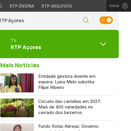
G
RTP ENSINA
RTP ARQUIVOS
Entrar
RTP Açores
TV
RTP Açores
Mais Notícias
Entidade gestora doente em
espera: Luísa Melo substitui
Filipe Ribeiro
Circuito das camélias em 2027:
Mais de 400 variedades no
cerrado dos bezerros
Fundo Rotas Aéreas: Governo