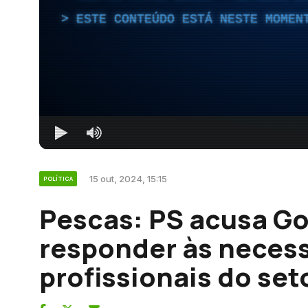
ESTE CONTEÚDO ESTÁ NESTE MOMEN
15 out, 2024, 15:15
POLÍTICA
Pescas: PS acusa G
responder às neces
profissionais do set