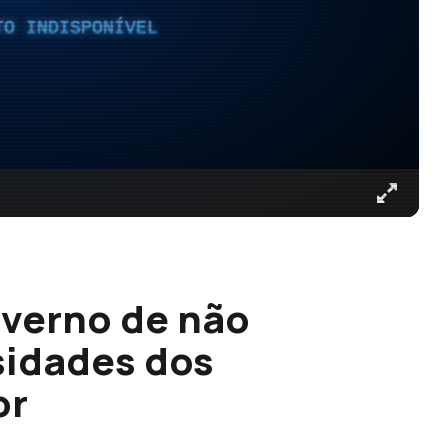
TO INDISPONÍVEL
overno de não
sidades dos
or