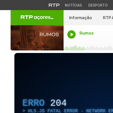
NOTÍCIAS
DESPORTO
Informação
RTP 
Rumos
ERRO
204
HLS.JS FATAL ERROR - NETWORK E