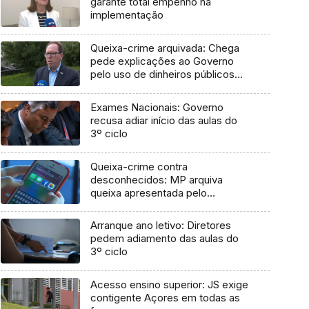
garante total empenho na
implementação
Queixa-crime arquivada: Chega
pede explicações ao Governo
pelo uso de dinheiros públicos
em processo judicial
Exames Nacionais: Governo
recusa adiar início das aulas do
3º ciclo
Queixa-crime contra
desconhecidos: MP arquiva
queixa apresentada pelo
Governo em 2021
Arranque ano letivo: Diretores
pedem adiamento das aulas do
3º ciclo
Acesso ensino superior: JS exige
contigente Açores em todas as