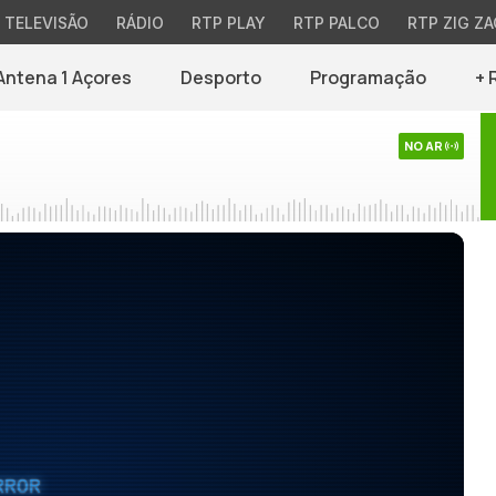
TELEVISÃO
RÁDIO
RTP PLAY
RTP PALCO
RTP ZIG ZA
Antena 1 Açores
Desporto
Programação
+ 
NO AR
RROR