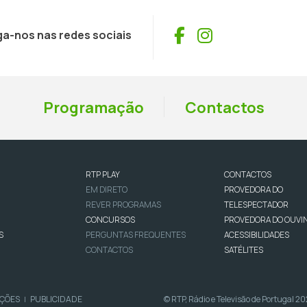
Facebook
Instagram
ga-nos nas redes sociais
Programação
Contactos
RTP PLAY
CONTACTOS
EM DIRETO
PROVEDORA DO
REVER PROGRAMAS
TELESPECTADOR
CONCURSOS
PROVEDORA DO OUVI
S
PERGUNTAS FREQUENTES
ACESSIBILIDADES
CONTACTOS
SATÉLITES
IÇÕES
PUBLICIDADE
© RTP, Rádio e Televisão de Portugal 2
|