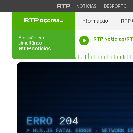
NOTÍCIAS
DESPORTO
Informação
RTP 
RTP Noticias/R
ERRO
204
HLS.JS FATAL ERROR - NETWORK E