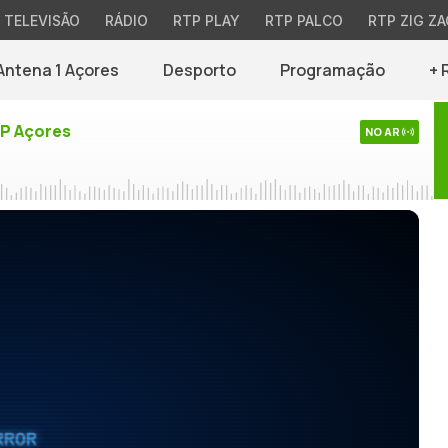
TELEVISÃO
RÁDIO
RTP PLAY
RTP PALCO
RTP ZIG ZA
Antena 1 Açores
Desporto
Programação
+ 
TP Açores
NO AR
RROR