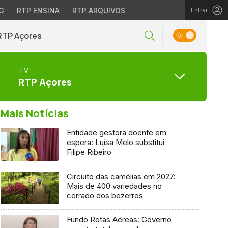
G
RTP ENSINA
RTP ARQUIVOS
Entrar
RTP Açores
TV
RTP Açores
Mais Notícias
Entidade gestora doente em
espera: Luísa Melo substitui
Filipe Ribeiro
Circuito das camélias em 2027:
Mais de 400 variedades no
cerrado dos bezerros
Fundo Rotas Aéreas: Governo