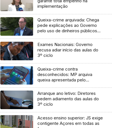
garante total empenho na
implementação
Queixa-crime arquivada: Chega
pede explicações ao Governo
pelo uso de dinheiros públicos
em processo judicial
Exames Nacionais: Governo
recusa adiar início das aulas do
3º ciclo
Queixa-crime contra
desconhecidos: MP arquiva
queixa apresentada pelo
Governo em 2021
Arranque ano letivo: Diretores
pedem adiamento das aulas do
3º ciclo
Acesso ensino superior: JS exige
contigente Açores em todas as