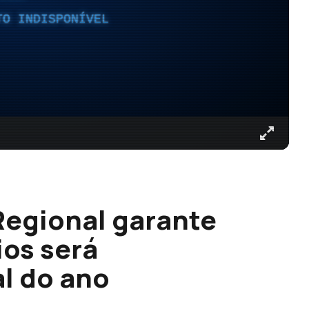
TO INDISPONÍVEL
Regional garante
ios será
al do ano