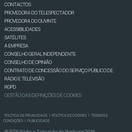
CONTACTOS
PROVEDORA DO TELESPECTADOR
PROVEDORA DO OUVINTE
ACESSIBILIDADES
SATÉLITES
A EMPRESA
CONSELHO GERAL INDEPENDENTE
CONSELHO DE OPINIÃO
CONTRATO DE CONCESSÃO DO SERVIÇO PÚBLICO DE
RÁDIO E TELEVISÃO
RGPD
GESTÃO DAS DEFINIÇÕES DE COOKIES
POLÍTICA DE PRIVACIDADE
|
POLÍTICA DE COOKIES
|
TERMOS E
CONDIÇÕES
|
PUBLICIDADE
© RTP, Rádio e Televisão de Portugal 2026