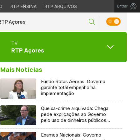
G
RTP ENSINA
RTP ARQUIVOS
Entrar
RTP Açores
TV
RTP Açores
Mais Notícias
Fundo Rotas Aéreas: Governo
garante total empenho na
implementação
Queixa-crime arquivada: Chega
pede explicações ao Governo
pelo uso de dinheiros públicos
em processo judicial
Exames Nacionais: Governo