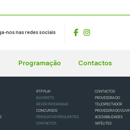
Facebook
Instagram
ga-nos nas redes sociais
Programação
Contactos
RTP PLAY
CONTACTOS
EM DIRETO
PROVEDORA DO
REVER PROGRAMAS
TELESPECTADOR
CONCURSOS
PROVEDORA DO OUVI
S
PERGUNTAS FREQUENTES
ACESSIBILIDADES
CONTACTOS
SATÉLITES