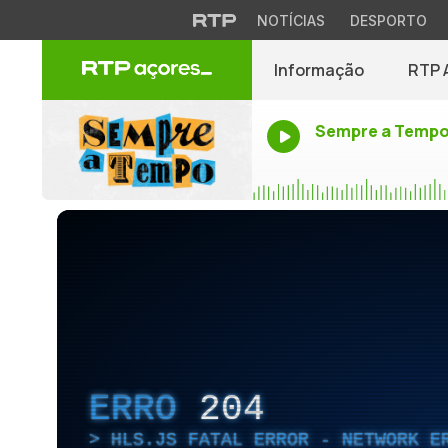
NOTÍCIAS
DESPORTO
Informação
RTP 
Sempre a Temp
ERRO
204
HLS.JS FATAL ERROR - NETWORK E