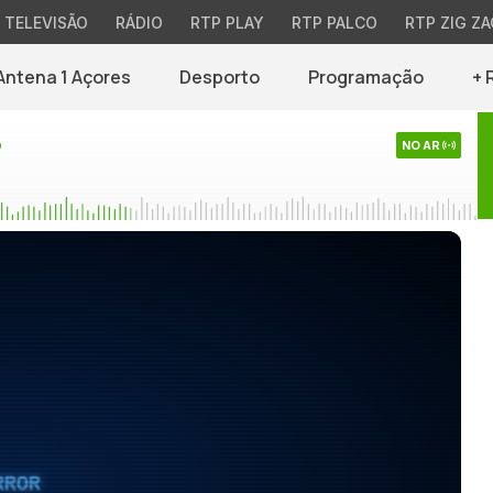
TELEVISÃO
RÁDIO
RTP PLAY
RTP PALCO
RTP ZIG ZA
Antena 1 Açores
Desporto
Programação
+ 
o
NO AR
RROR