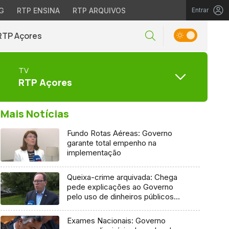
G
RTP ENSINA
RTP ARQUIVOS
Entrar
RTP Açores
TV
RTP Açores
Mais Notícias
Fundo Rotas Aéreas: Governo
garante total empenho na
implementação
Queixa-crime arquivada: Chega
pede explicações ao Governo
pelo uso de dinheiros públicos
em processo judicial
Exames Nacionais: Governo