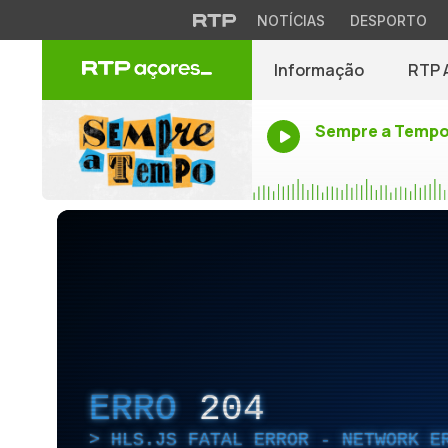
NOTÍCIAS
DESPORTO
Informação
RTP 
Sempre a Temp
ERRO
204
HLS.JS FATAL ERROR - NETWORK E