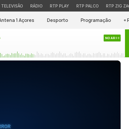
TELEVISÃO
RÁDIO
RTP PLAY
RTP PALCO
RTP ZIG ZA
Antena 1 Açores
Desporto
Programação
+ 
o
NO AR
RROR