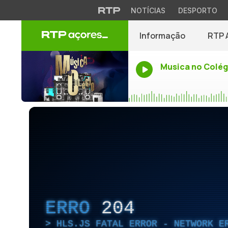
NOTÍCIAS
DESPORTO
Informação
RTP 
Musica no Colég
ERRO
204
HLS.JS FATAL ERROR - NETWORK E