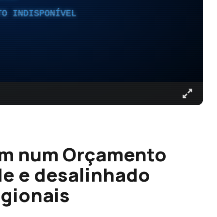
TO INDISPONÍVEL
am num Orçamento
de e desalinhado
gionais