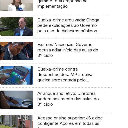
garante total empenho na
implementação
Queixa-crime arquivada: Chega
pede explicações ao Governo
pelo uso de dinheiros públicos
em processo judicial
Exames Nacionais: Governo
recusa adiar início das aulas do
3º ciclo
Queixa-crime contra
desconhecidos: MP arquiva
queixa apresentada pelo
Governo em 2021
Arranque ano letivo: Diretores
pedem adiamento das aulas do
3º ciclo
Acesso ensino superior: JS exige
contigente Açores em todas as