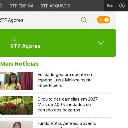
G
RTP ENSINA
RTP ARQUIVOS
Entrar
RTP Açores
TV
RTP Açores
Mais Notícias
Entidade gestora doente em
espera: Luísa Melo substitui
Filipe Ribeiro
Circuito das camélias em 2027:
Mais de 400 variedades no
cerrado dos bezerros
Fundo Rotas Aéreas: Governo