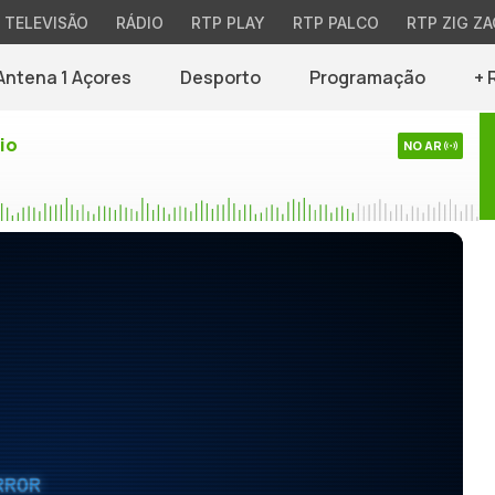
TELEVISÃO
RÁDIO
RTP PLAY
RTP PALCO
RTP ZIG ZA
Antena 1 Açores
Desporto
Programação
+ 
io
NO AR
RROR