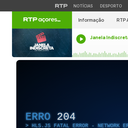
NOTÍCIAS
DESPORTO
Informação
RTP 
Janela Indiscret
ERRO
204
HLS.JS FATAL ERROR - NETWORK E