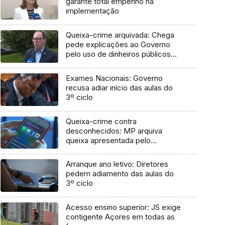
garante total empenho na
implementação
Queixa-crime arquivada: Chega
pede explicações ao Governo
pelo uso de dinheiros públicos
em processo judicial
Exames Nacionais: Governo
recusa adiar início das aulas do
3º ciclo
Queixa-crime contra
desconhecidos: MP arquiva
queixa apresentada pelo
Governo em 2021
Arranque ano letivo: Diretores
pedem adiamento das aulas do
3º ciclo
Acesso ensino superior: JS exige
contigente Açores em todas as