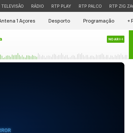
TELEVISÃO
RÁDIO
RTP PLAY
RTP PALCO
RTP ZIG ZA
Antena 1 Açores
Desporto
Programação
+ 
a
NO AR
RROR