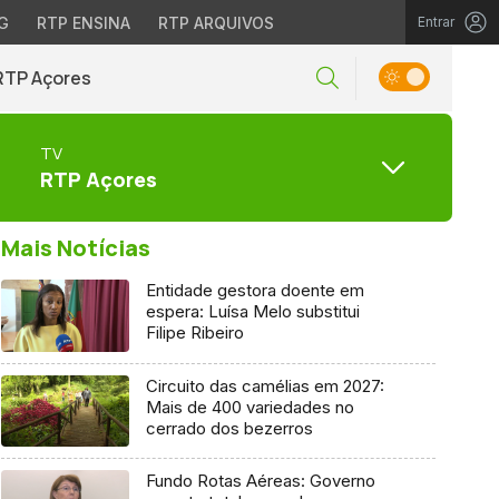
G
RTP ENSINA
RTP ARQUIVOS
Entrar
RTP Açores
TV
RTP Açores
Mais Notícias
Entidade gestora doente em
espera: Luísa Melo substitui
Filipe Ribeiro
Circuito das camélias em 2027:
Mais de 400 variedades no
cerrado dos bezerros
Fundo Rotas Aéreas: Governo