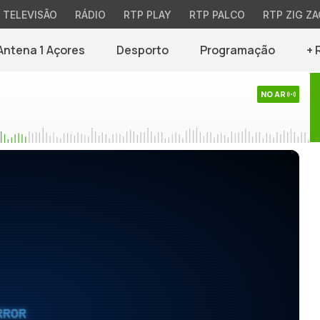
TELEVISÃO
RÁDIO
RTP PLAY
RTP PALCO
RTP ZIG ZA
Antena 1 Açores
Desporto
Programação
+ 
NO AR
RROR