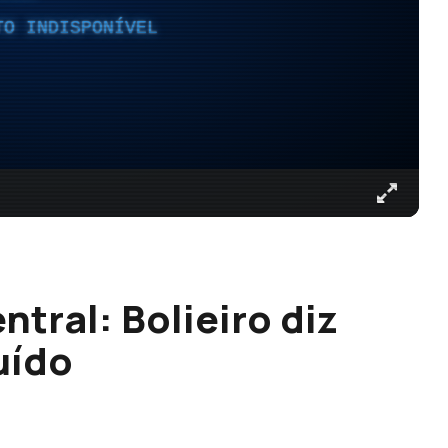
TO INDISPONÍVEL
ntral: Bolieiro diz
uído