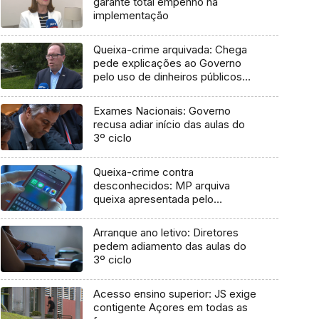
garante total empenho na
implementação
Queixa-crime arquivada: Chega
pede explicações ao Governo
pelo uso de dinheiros públicos
em processo judicial
Exames Nacionais: Governo
recusa adiar início das aulas do
3º ciclo
Queixa-crime contra
desconhecidos: MP arquiva
queixa apresentada pelo
Governo em 2021
Arranque ano letivo: Diretores
pedem adiamento das aulas do
3º ciclo
Acesso ensino superior: JS exige
contigente Açores em todas as