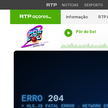
NOTÍCIAS
DESPORTO
Informação
RTP 
Pôr do Sol
ERRO
204
HLS.JS FATAL ERROR - NETWORK E