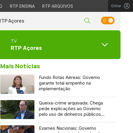
G
RTP ENSINA
RTP ARQUIVOS
Entrar
RTP Açores
TV
RTP Açores
Mais Notícias
Fundo Rotas Aéreas: Governo
garante total empenho na
implementação
Queixa-crime arquivada: Chega
pede explicações ao Governo
pelo uso de dinheiros públicos
em processo judicial
Exames Nacionais: Governo