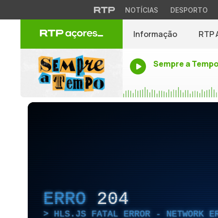
NOTÍCIAS
DESPORTO
Informação
RTP 
Sempre a Temp
ERRO
204
HLS.JS FATAL ERROR - NETWORK E