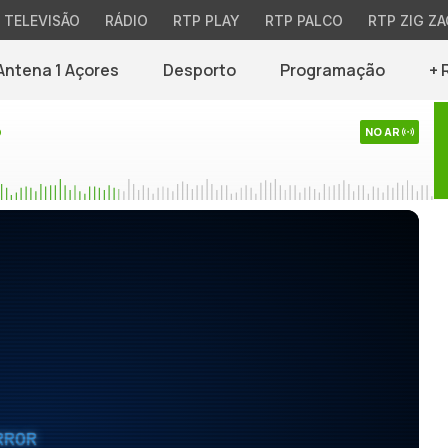
TELEVISÃO
RÁDIO
RTP PLAY
RTP PALCO
RTP ZIG ZA
Antena 1 Açores
Desporto
Programação
+ 
o
NO AR
RROR