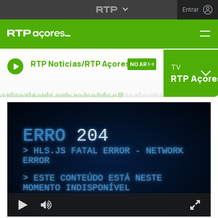
Entrar
Me
RTP Noticias/RTP Açores
NO AR
TV
RTP Açore
ERRO
204
HLS.JS FATAL ERROR - NETWORK
ERROR
ESTE CONTEÚDO ESTÁ NESTE
MOMENTO INDISPONÍVEL