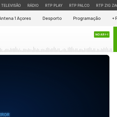
TELEVISÃO
RÁDIO
RTP PLAY
RTP PALCO
RTP ZIG ZA
Antena 1 Açores
Desporto
Programação
+ 
NO AR
RROR