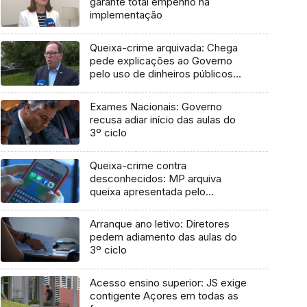
garante total empenho na
implementação
Queixa-crime arquivada: Chega
pede explicações ao Governo
pelo uso de dinheiros públicos
em processo judicial
Exames Nacionais: Governo
recusa adiar início das aulas do
3º ciclo
Queixa-crime contra
desconhecidos: MP arquiva
queixa apresentada pelo
Governo em 2021
Arranque ano letivo: Diretores
pedem adiamento das aulas do
3º ciclo
Acesso ensino superior: JS exige
contigente Açores em todas as