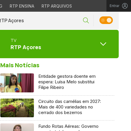
G
RTP ENSINA
RTP ARQUIVOS
Entrar
RTP Açores
TV
RTP Açores
Mais Notícias
Entidade gestora doente em
espera: Luísa Melo substitui
Filipe Ribeiro
Circuito das camélias em 2027:
Mais de 400 variedades no
cerrado dos bezerros
Fundo Rotas Aéreas: Governo