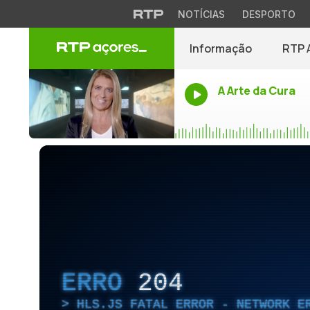
NOTÍCIAS
DESPORTO
Informação
RTP 
A Arte da Cura
ERRO
204
HLS.JS FATAL ERROR - NETWORK E