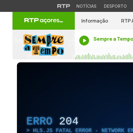
NOTÍCIAS
DESPORTO
Informação
RTP 
Sempre a Temp
ERRO
204
HLS.JS FATAL ERROR - NETWORK E