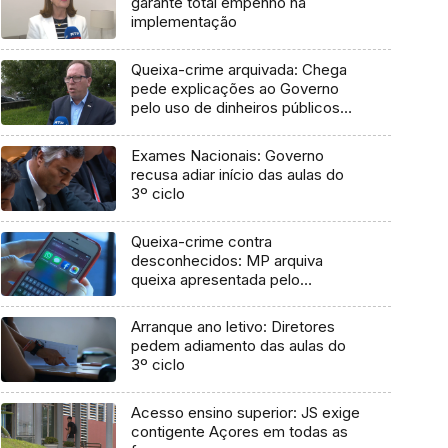
garante total empenho na
implementação
Queixa-crime arquivada: Chega
pede explicações ao Governo
pelo uso de dinheiros públicos
em processo judicial
Exames Nacionais: Governo
recusa adiar início das aulas do
3º ciclo
Queixa-crime contra
desconhecidos: MP arquiva
queixa apresentada pelo
Governo em 2021
Arranque ano letivo: Diretores
pedem adiamento das aulas do
3º ciclo
Acesso ensino superior: JS exige
contigente Açores em todas as