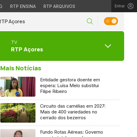
G
RTP ENSINA
RTP ARQUIVOS
Entrar
RTP Açores
TV
RTP Açores
Mais Notícias
Entidade gestora doente em
espera: Luísa Melo substitui
Filipe Ribeiro
Circuito das camélias em 2027:
Mais de 400 variedades no
cerrado dos bezerros
Fundo Rotas Aéreas: Governo