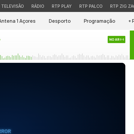
TELEVISÃO
RÁDIO
RTP PLAY
RTP PALCO
RTP ZIG ZA
Antena 1 Açores
Desporto
Programação
+ 
o
NO AR
RROR