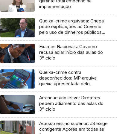
garante total empenho na
implementação
Queixa-crime arquivada: Chega
pede explicações ao Governo
pelo uso de dinheiros públicos
em processo judicial
Exames Nacionais: Governo
recusa adiar início das aulas do
3º ciclo
Queixa-crime contra
desconhecidos: MP arquiva
queixa apresentada pelo
Governo em 2021
Arranque ano letivo: Diretores
pedem adiamento das aulas do
3º ciclo
Acesso ensino superior: JS exige
contigente Açores em todas as