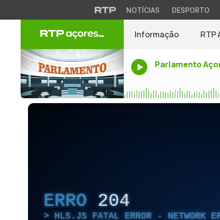
NOTÍCIAS
DESPORTO
Informação
RTP 
Parlamento Aço
ERRO
204
HLS.JS FATAL ERROR - NETWORK E