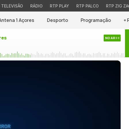
TELEVISÃO
RÁDIO
RTP PLAY
RTP PALCO
RTP ZIG ZA
Antena 1 Açores
Desporto
Programação
+ 
res
NO AR
RROR