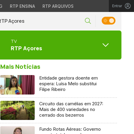
G
RTP ENSINA
RTP ARQUIVOS
Entrar
RTP Açores
TV
RTP Açores
Mais Notícias
Entidade gestora doente em
espera: Luísa Melo substitui
Filipe Ribeiro
Circuito das camélias em 2027:
Mais de 400 variedades no
cerrado dos bezerros
Fundo Rotas Aéreas: Governo