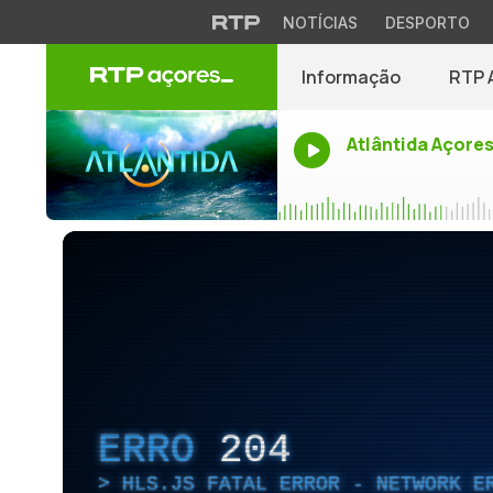
NOTÍCIAS
DESPORTO
Informação
RTP 
Atlântida Açore
ERRO
204
HLS.JS FATAL ERROR - NETWORK E