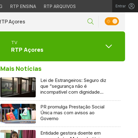
G
RTP ENSINA
RTP ARQUIVOS
Entrar
RTP Açores
TV
RTP Açores
Mais Notícias
Lei de Estrangeiros: Seguro diz
que “segurança não é
incompatível com dignidade
humana”
PR promulga Prestação Social
Única mas com avisos ao
Governo
Entidade gestora doente em