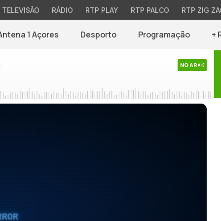
TELEVISÃO
RÁDIO
RTP PLAY
RTP PALCO
RTP ZIG ZA
Antena 1 Açores
Desporto
Programação
+ 
s
NO AR
RROR