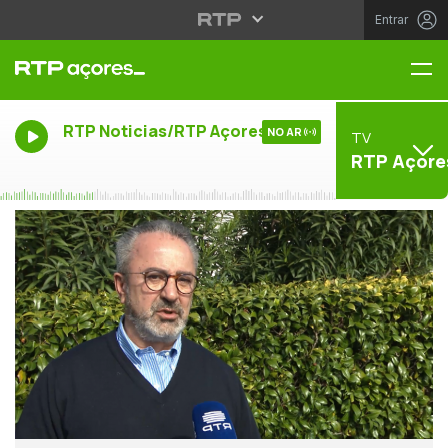
Entrar
Me
RTP Noticias/RTP Açores
NO AR
TV
RTP Açore