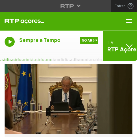
Entrar
Me
Sempre a Tempo
NO AR
TV
RTP Açore