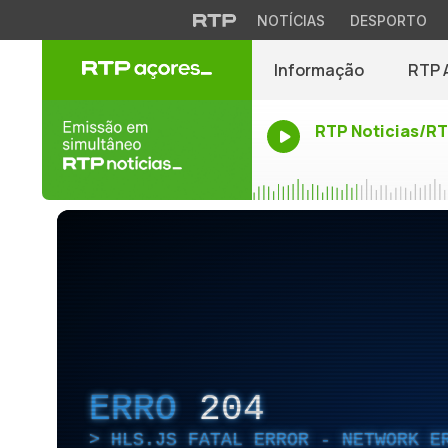
NOTÍCIAS
DESPORTO
Informação
RTP 
RTP Noticias/R
ERRO
204
HLS.JS FATAL ERROR - NETWORK E