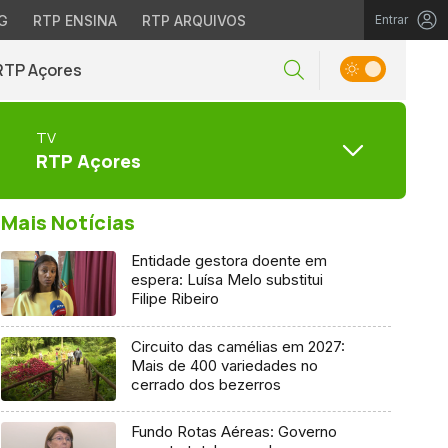
G
RTP ENSINA
RTP ARQUIVOS
Entrar
RTP Açores
TV
RTP Açores
Mais Notícias
Entidade gestora doente em
espera: Luísa Melo substitui
Filipe Ribeiro
Circuito das camélias em 2027:
Mais de 400 variedades no
cerrado dos bezerros
Fundo Rotas Aéreas: Governo