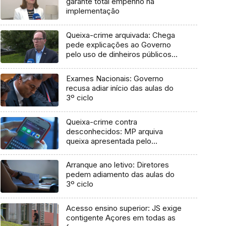
garante total empenho na
implementação
Queixa-crime arquivada: Chega
pede explicações ao Governo
pelo uso de dinheiros públicos
em processo judicial
Exames Nacionais: Governo
recusa adiar início das aulas do
3º ciclo
Queixa-crime contra
desconhecidos: MP arquiva
queixa apresentada pelo
Governo em 2021
Arranque ano letivo: Diretores
pedem adiamento das aulas do
3º ciclo
Acesso ensino superior: JS exige
contigente Açores em todas as