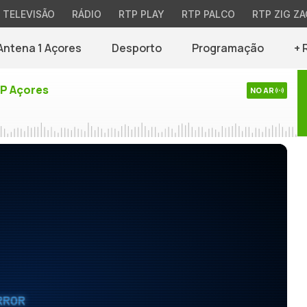
TELEVISÃO
RÁDIO
RTP PLAY
RTP PALCO
RTP ZIG ZA
Antena 1 Açores
Desporto
Programação
+ 
TP Açores
NO AR
RROR