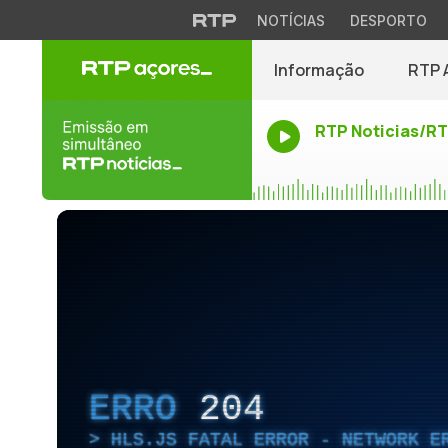
NOTÍCIAS
DESPORTO
Informação
RTP 
RTP Noticias/R
ERRO
204
HLS.JS FATAL ERROR - NETWORK E