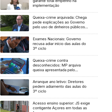
garante total empenho na
implementação
Queixa-crime arquivada: Chega
pede explicações ao Governo
pelo uso de dinheiros públicos
em processo judicial
Exames Nacionais: Governo
recusa adiar início das aulas do
3º ciclo
Queixa-crime contra
desconhecidos: MP arquiva
queixa apresentada pelo
Governo em 2021
Arranque ano letivo: Diretores
pedem adiamento das aulas do
3º ciclo
Acesso ensino superior: JS exige
contigente Açores em todas as