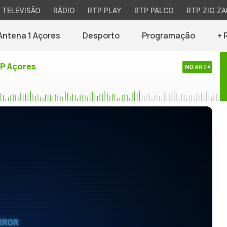
TELEVISÃO
RÁDIO
RTP PLAY
RTP PALCO
RTP ZIG ZA
Antena 1 Açores
Desporto
Programação
+ 
TP Açores
NO AR
RROR