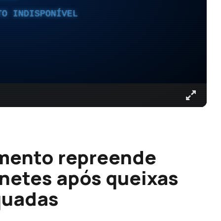
TO INDISPONÍVEL
amento repreende
netes após queixas
quadas