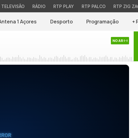
TELEVISÃO
RÁDIO
RTP PLAY
RTP PALCO
RTP ZIG ZA
Antena 1 Açores
Desporto
Programação
+ 
NO AR
RROR