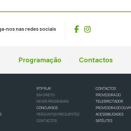
Facebook
Instagram
ga-nos nas redes sociais
Programação
Contactos
RTP PLAY
CONTACTOS
EM DIRETO
PROVEDORA DO
REVER PROGRAMAS
TELESPECTADOR
CONCURSOS
PROVEDORA DO OUVI
S
PERGUNTAS FREQUENTES
ACESSIBILIDADES
CONTACTOS
SATÉLITES