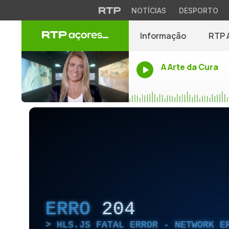
NOTÍCIAS
DESPORTO
Informação
RTP 
A Arte da Cura
ERRO
204
HLS.JS FATAL ERROR - NETWORK E