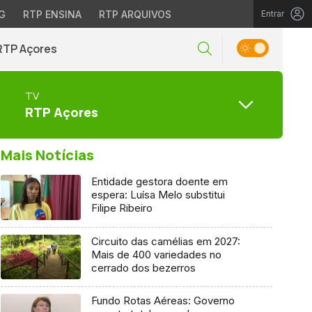
G
RTP ENSINA
RTP ARQUIVOS
Entrar
RTP Açores
TV
RTP Açores
Mais Notícias
Entidade gestora doente em
espera: Luísa Melo substitui
Filipe Ribeiro
Circuito das camélias em 2027:
Mais de 400 variedades no
cerrado dos bezerros
Fundo Rotas Aéreas: Governo