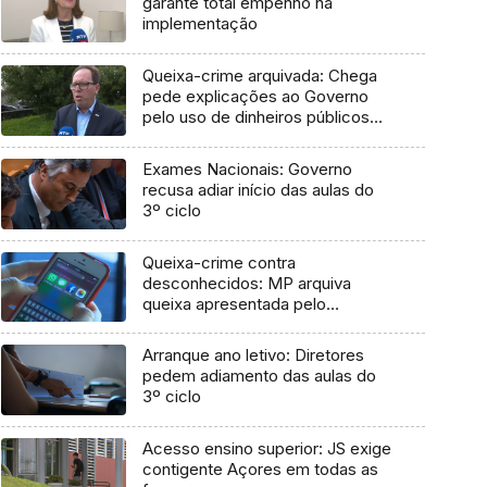
garante total empenho na
implementação
Queixa-crime arquivada: Chega
pede explicações ao Governo
pelo uso de dinheiros públicos
em processo judicial
Exames Nacionais: Governo
recusa adiar início das aulas do
3º ciclo
Queixa-crime contra
desconhecidos: MP arquiva
queixa apresentada pelo
Governo em 2021
Arranque ano letivo: Diretores
pedem adiamento das aulas do
3º ciclo
Acesso ensino superior: JS exige
contigente Açores em todas as