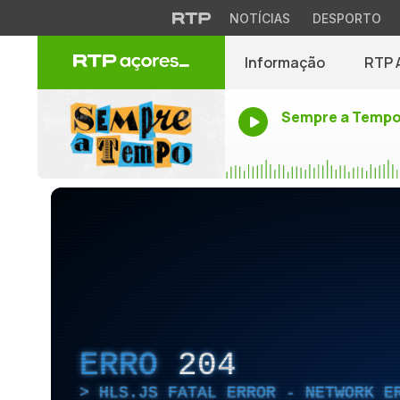
NOTÍCIAS
DESPORTO
Informação
RTP 
Sempre a Temp
ERRO
204
HLS.JS FATAL ERROR - NETWORK E