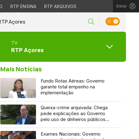
G
RTP ENSINA
RTP ARQUIVOS
Entrar
RTP Açores
TV
RTP Açores
Mais Notícias
Fundo Rotas Aéreas: Governo
garante total empenho na
implementação
Queixa-crime arquivada: Chega
pede explicações ao Governo
pelo uso de dinheiros públicos
em processo judicial
Exames Nacionais: Governo