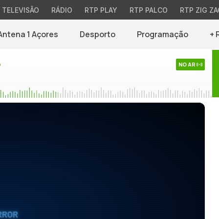
TELEVISÃO
RÁDIO
RTP PLAY
RTP PALCO
RTP ZIG ZA
Antena 1 Açores
Desporto
Programação
+ 
o
NO AR
RROR