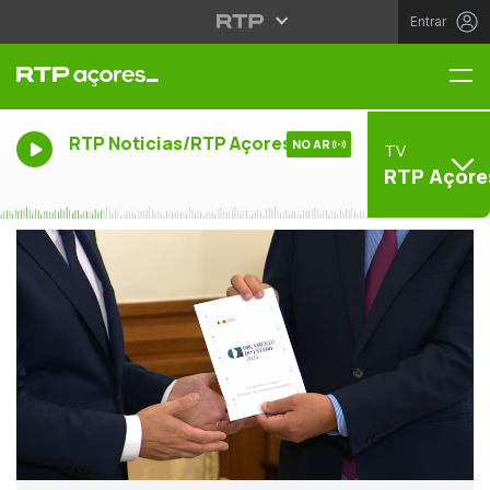
Entrar
Me
RTP Noticias/RTP Açores
NO AR
TV
RTP Açore