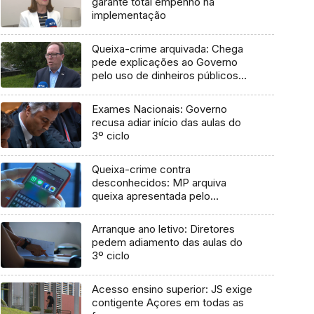
garante total empenho na
implementação
Queixa-crime arquivada: Chega
pede explicações ao Governo
pelo uso de dinheiros públicos
em processo judicial
Exames Nacionais: Governo
recusa adiar início das aulas do
3º ciclo
Queixa-crime contra
desconhecidos: MP arquiva
queixa apresentada pelo
Governo em 2021
Arranque ano letivo: Diretores
pedem adiamento das aulas do
3º ciclo
Acesso ensino superior: JS exige
contigente Açores em todas as