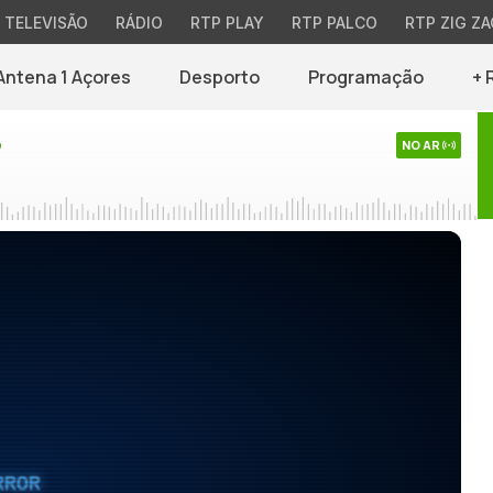
TELEVISÃO
RÁDIO
RTP PLAY
RTP PALCO
RTP ZIG ZA
Antena 1 Açores
Desporto
Programação
+ 
o
NO AR
RROR