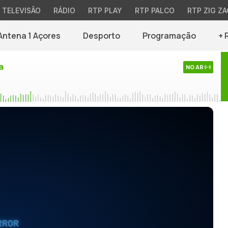
TELEVISÃO
RÁDIO
RTP PLAY
RTP PALCO
RTP ZIG ZA
Antena 1 Açores
Desporto
Programação
+ 
a
NO AR
RROR