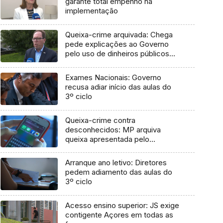
garante total empenho na
implementação
Queixa-crime arquivada: Chega
pede explicações ao Governo
pelo uso de dinheiros públicos
em processo judicial
Exames Nacionais: Governo
recusa adiar início das aulas do
3º ciclo
Queixa-crime contra
desconhecidos: MP arquiva
queixa apresentada pelo
Governo em 2021
Arranque ano letivo: Diretores
pedem adiamento das aulas do
3º ciclo
Acesso ensino superior: JS exige
contigente Açores em todas as