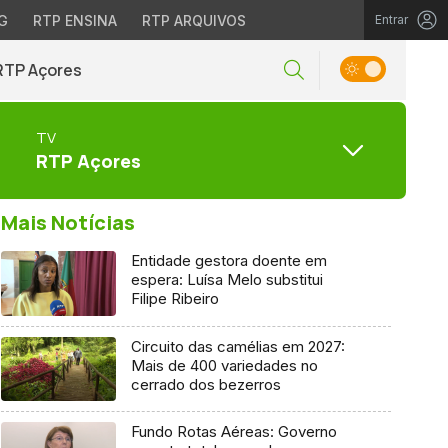
G
RTP ENSINA
RTP ARQUIVOS
Entrar
RTP Açores
TV
RTP Açores
Mais Notícias
Entidade gestora doente em
espera: Luísa Melo substitui
Filipe Ribeiro
Circuito das camélias em 2027:
Mais de 400 variedades no
cerrado dos bezerros
Fundo Rotas Aéreas: Governo