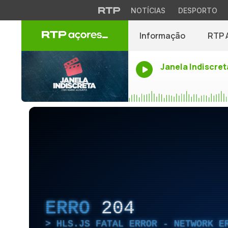
NOTÍCIAS
DESPORTO
Informação
RTP 
Janela Indiscret
ERRO
204
HLS.JS FATAL ERROR - NETWORK E