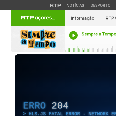
NOTÍCIAS
DESPORTO
Informação
RTP 
Sempre a Temp
ERRO
204
HLS.JS FATAL ERROR - NETWORK E