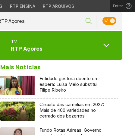
G
RTP ENSINA
RTP ARQUIVOS
Entrar
RTP Açores
TV
RTP Açores
Mais Notícias
Entidade gestora doente em
espera: Luísa Melo substitui
Filipe Ribeiro
Circuito das camélias em 2027:
Mais de 400 variedades no
cerrado dos bezerros
Fundo Rotas Aéreas: Governo