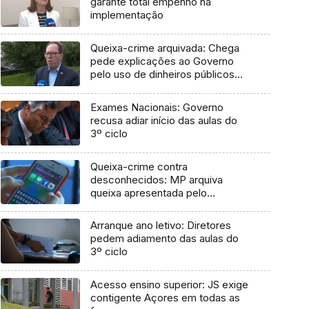
garante total empenho na
implementação
Queixa-crime arquivada: Chega
pede explicações ao Governo
pelo uso de dinheiros públicos
em processo judicial
Exames Nacionais: Governo
recusa adiar início das aulas do
3º ciclo
Queixa-crime contra
desconhecidos: MP arquiva
queixa apresentada pelo
Governo em 2021
Arranque ano letivo: Diretores
pedem adiamento das aulas do
3º ciclo
Acesso ensino superior: JS exige
contigente Açores em todas as