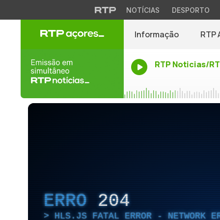
NOTÍCIAS
DESPORTO
Informação
RTP 
RTP Noticias/R
ERRO
204
HLS.JS FATAL ERROR - NETWORK E