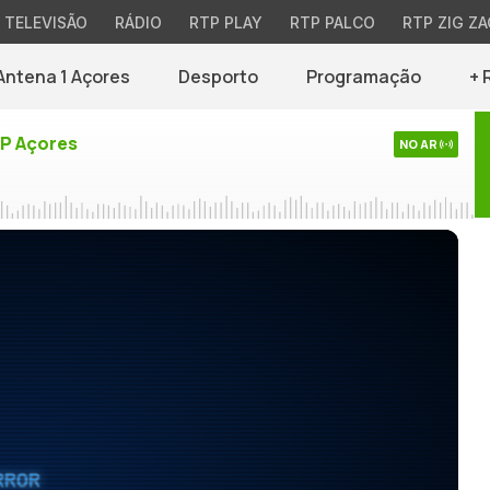
TELEVISÃO
RÁDIO
RTP PLAY
RTP PALCO
RTP ZIG ZA
Antena 1 Açores
Desporto
Programação
+ 
TP Açores
NO AR
RROR