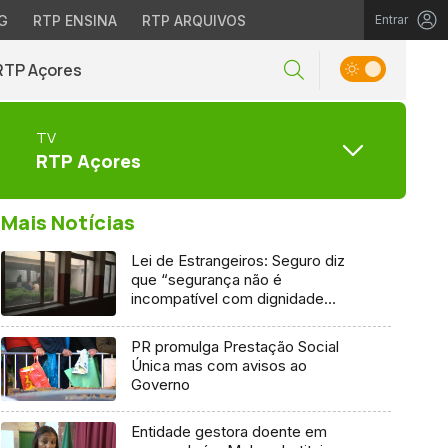
G
RTP ENSINA
RTP ARQUIVOS
Entrar
RTP Açores
TV
RTP Açores
Mais Notícias
Lei de Estrangeiros: Seguro diz
que “segurança não é
incompatível com dignidade
humana”
PR promulga Prestação Social
Única mas com avisos ao
Governo
Entidade gestora doente em