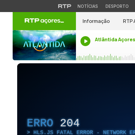
NOTÍCIAS
DESPORTO
Informação
RTP 
Atlântida Açore
ERRO
204
HLS.JS FATAL ERROR - NETWORK E