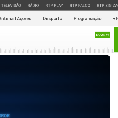
TELEVISÃO
RÁDIO
RTP PLAY
RTP PALCO
RTP ZIG ZA
Antena 1 Açores
Desporto
Programação
+ 
s
NO AR
RROR