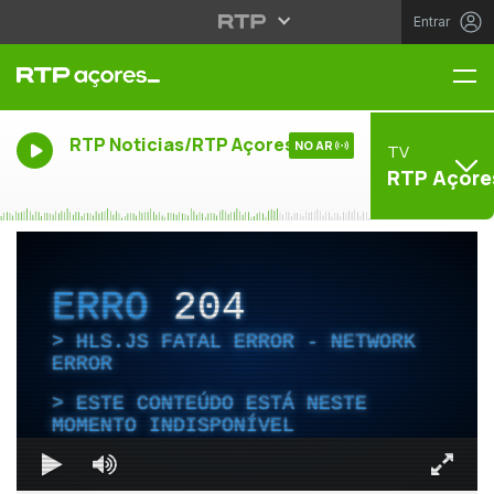
Entrar
Me
RTP Noticias/RTP Açores
NO AR
TV
RTP Açore
ERRO
204
HLS.JS FATAL ERROR - NETWORK
ERROR
ESTE CONTEÚDO ESTÁ NESTE
MOMENTO INDISPONÍVEL