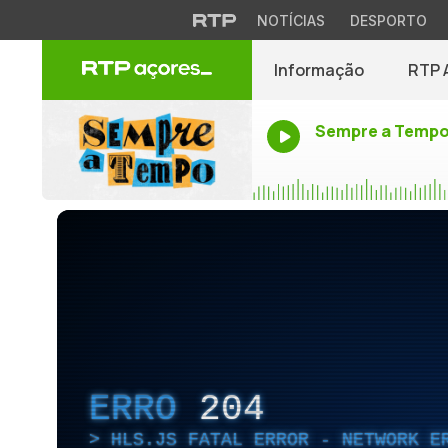
NOTÍCIAS
DESPORTO
Informação
RTP 
Sempre a Temp
ERRO
204
HLS.JS FATAL ERROR - NETWORK E