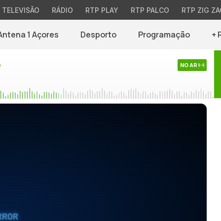
TELEVISÃO
RÁDIO
RTP PLAY
RTP PALCO
RTP ZIG ZA
Antena 1 Açores
Desporto
Programação
+ 
o
NO AR
RROR