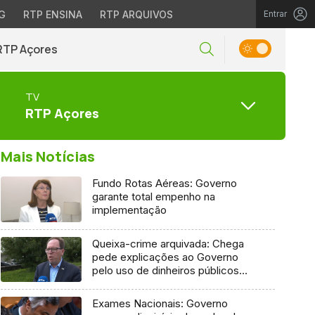
G
RTP ENSINA
RTP ARQUIVOS
Entrar
RTP Açores
TV
RTP Açores
Mais Notícias
Fundo Rotas Aéreas: Governo
garante total empenho na
implementação
Queixa-crime arquivada: Chega
pede explicações ao Governo
pelo uso de dinheiros públicos
em processo judicial
Exames Nacionais: Governo