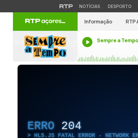
NOTÍCIAS
DESPORTO
Informação
RTP 
Sempre a Temp
ERRO
204
HLS.JS FATAL ERROR - NETWORK E