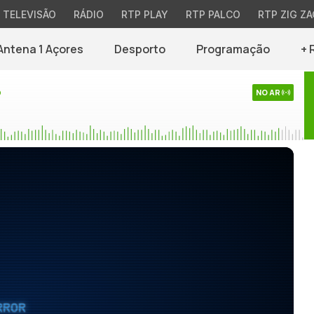
TELEVISÃO
RÁDIO
RTP PLAY
RTP PALCO
RTP ZIG ZA
Antena 1 Açores
Desporto
Programação
+ 
o
NO AR
RROR