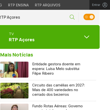
G
RTP ENSINA
RTP ARQUIVOS
Entrar
RTP Açores
TV
RTP Açores
Mais Notícias
Entidade gestora doente em
espera: Luísa Melo substitui
Filipe Ribeiro
Circuito das camélias em 2027:
Mais de 400 variedades no
cerrado dos bezerros
Fundo Rotas Aéreas: Governo