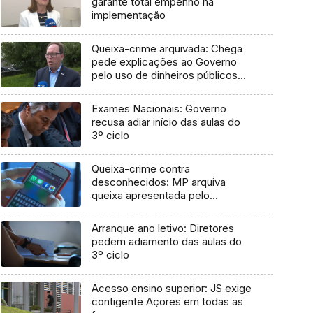
garante total empenho na
implementação
Queixa-crime arquivada: Chega
pede explicações ao Governo
pelo uso de dinheiros públicos
em processo judicial
Exames Nacionais: Governo
recusa adiar início das aulas do
3º ciclo
Queixa-crime contra
desconhecidos: MP arquiva
queixa apresentada pelo
Governo em 2021
Arranque ano letivo: Diretores
pedem adiamento das aulas do
3º ciclo
Acesso ensino superior: JS exige
contigente Açores em todas as