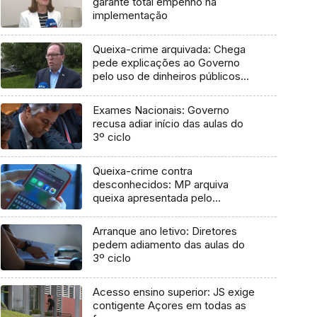
garante total empenho na
implementação
Queixa-crime arquivada: Chega
pede explicações ao Governo
pelo uso de dinheiros públicos
em processo judicial
Exames Nacionais: Governo
recusa adiar início das aulas do
3º ciclo
Queixa-crime contra
desconhecidos: MP arquiva
queixa apresentada pelo
Governo em 2021
Arranque ano letivo: Diretores
pedem adiamento das aulas do
3º ciclo
Acesso ensino superior: JS exige
contigente Açores em todas as