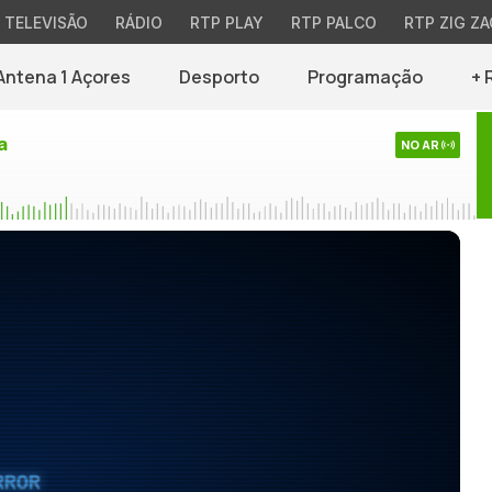
TELEVISÃO
RÁDIO
RTP PLAY
RTP PALCO
RTP ZIG ZA
Antena 1 Açores
Desporto
Programação
+ 
a
NO AR
RROR