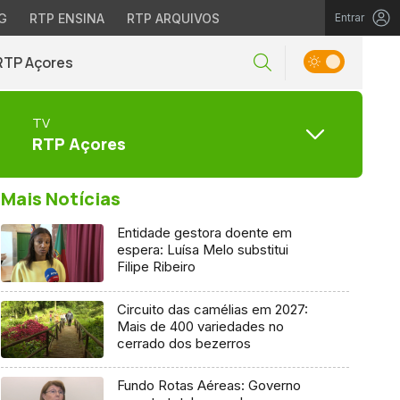
G
RTP ENSINA
RTP ARQUIVOS
Entrar
RTP Açores
TV
RTP Açores
Mais Notícias
Entidade gestora doente em
espera: Luísa Melo substitui
Filipe Ribeiro
Circuito das camélias em 2027:
Mais de 400 variedades no
cerrado dos bezerros
Fundo Rotas Aéreas: Governo