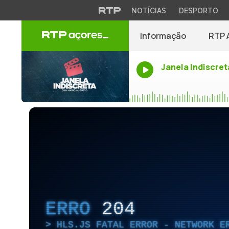
NOTÍCIAS
DESPORTO
Informação
RTP 
Janela Indiscret
ERRO
204
HLS.JS FATAL ERROR - NETWORK E