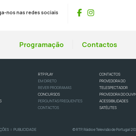
Facebook
Instagram
ga-nos nas redes sociais
Programação
Contactos
RTP PLAY
CONTACTOS
EM DIRETO
PROVEDORA DO
REVER PROGRAMAS
TELESPECTADOR
CONCURSOS
PROVEDORA DO OUVI
S
PERGUNTAS FREQUENTES
ACESSIBILIDADES
CONTACTOS
SATÉLITES
IÇÕES
PUBLICIDADE
© RTP, Rádio e Televisão de Portugal 2
|