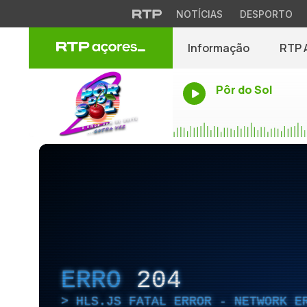
NOTÍCIAS
DESPORTO
Informação
RTP 
Pôr do Sol
ERRO
204
HLS.JS FATAL ERROR - NETWORK E