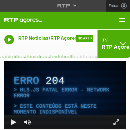
Entrar
Me
RTP Noticias/RTP Açores
NO AR
TV
RTP Açore
ERRO
204
HLS.JS FATAL ERROR - NETWORK
ERROR
ESTE CONTEÚDO ESTÁ NESTE
MOMENTO INDISPONÍVEL