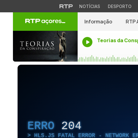
NOTÍCIAS
DESPORTO
Informação
RTP 
Teorias da Cons
ERRO
204
HLS.JS FATAL ERROR - NETWORK E