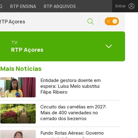
G
RTP ENSINA
RTP ARQUIVOS
Entrar
RTP Açores
TV
RTP Açores
Mais Notícias
Entidade gestora doente em
espera: Luísa Melo substitui
Filipe Ribeiro
Circuito das camélias em 2027:
Mais de 400 variedades no
cerrado dos bezerros
Fundo Rotas Aéreas: Governo