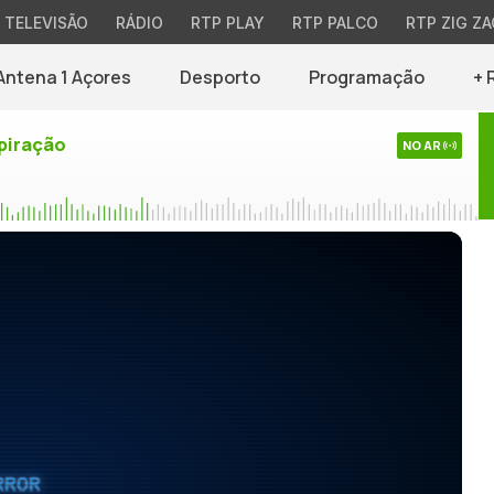
TELEVISÃO
RÁDIO
RTP PLAY
RTP PALCO
RTP ZIG ZA
Antena 1 Açores
Desporto
Programação
+ 
piração
NO AR
RROR