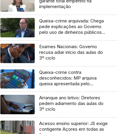
garante total empenho na
implementação
Queixa-crime arquivada: Chega
pede explicações ao Governo
pelo uso de dinheiros públicos
em processo judicial
Exames Nacionais: Governo
recusa adiar início das aulas do
3º ciclo
Queixa-crime contra
desconhecidos: MP arquiva
queixa apresentada pelo
Governo em 2021
Arranque ano letivo: Diretores
pedem adiamento das aulas do
3º ciclo
Acesso ensino superior: JS exige
contigente Açores em todas as