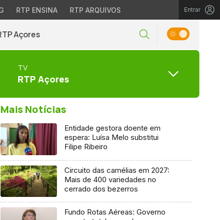
G
RTP ENSINA
RTP ARQUIVOS
Entrar
RTP Açores
TV
RTP Açores
Mais Notícias
Entidade gestora doente em
espera: Luísa Melo substitui
Filipe Ribeiro
Circuito das camélias em 2027:
Mais de 400 variedades no
cerrado dos bezerros
Fundo Rotas Aéreas: Governo