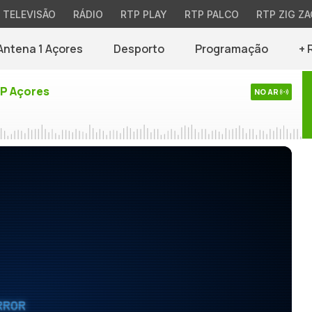
TELEVISÃO
RÁDIO
RTP PLAY
RTP PALCO
RTP ZIG ZA
Antena 1 Açores
Desporto
Programação
+ 
TP Açores
NO AR
RROR