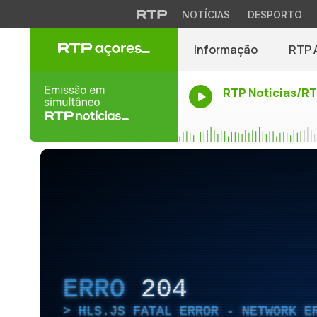
NOTÍCIAS
DESPORTO
Informação
RTP 
RTP Noticias/R
ERRO
204
HLS.JS FATAL ERROR - NETWORK E