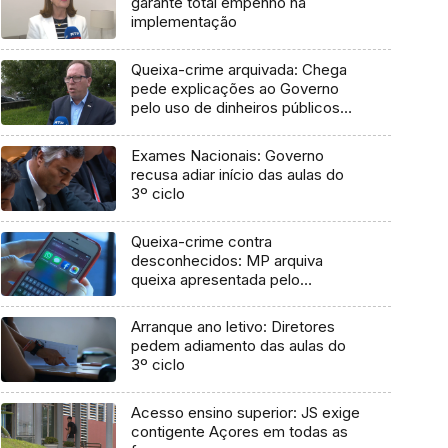
garante total empenho na
implementação
Queixa-crime arquivada: Chega
pede explicações ao Governo
pelo uso de dinheiros públicos
em processo judicial
Exames Nacionais: Governo
recusa adiar início das aulas do
3º ciclo
Queixa-crime contra
desconhecidos: MP arquiva
queixa apresentada pelo
Governo em 2021
Arranque ano letivo: Diretores
pedem adiamento das aulas do
3º ciclo
Acesso ensino superior: JS exige
contigente Açores em todas as