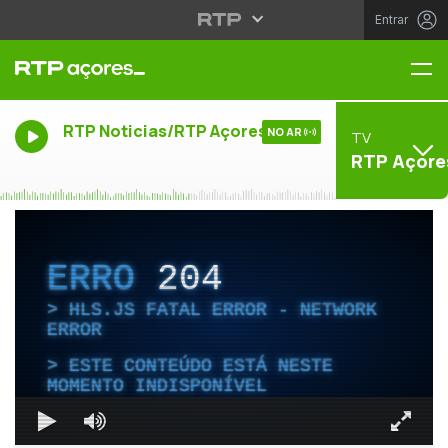
Entrar
Me
RTP Noticias/RTP Açores
NO AR
TV
RTP Açore
ERRO
204
HLS.JS FATAL ERROR - NETWORK
ERROR
ESTE CONTEÚDO ESTÁ NESTE
MOMENTO INDISPONÍVEL