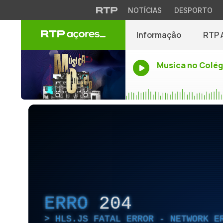
NOTÍCIAS
DESPORTO
Informação
RTP 
Musica no Colég
ERRO
204
HLS.JS FATAL ERROR - NETWORK E