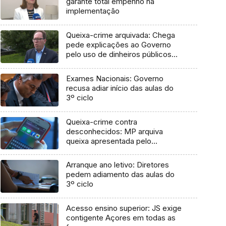
garante total empenho na
implementação
Queixa-crime arquivada: Chega
pede explicações ao Governo
pelo uso de dinheiros públicos
em processo judicial
Exames Nacionais: Governo
recusa adiar início das aulas do
3º ciclo
Queixa-crime contra
desconhecidos: MP arquiva
queixa apresentada pelo
Governo em 2021
Arranque ano letivo: Diretores
pedem adiamento das aulas do
3º ciclo
Acesso ensino superior: JS exige
contigente Açores em todas as