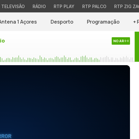
TELEVISÃO
RÁDIO
RTP PLAY
RTP PALCO
RTP ZIG ZA
Antena 1 Açores
Desporto
Programação
+ 
io
NO AR
RROR