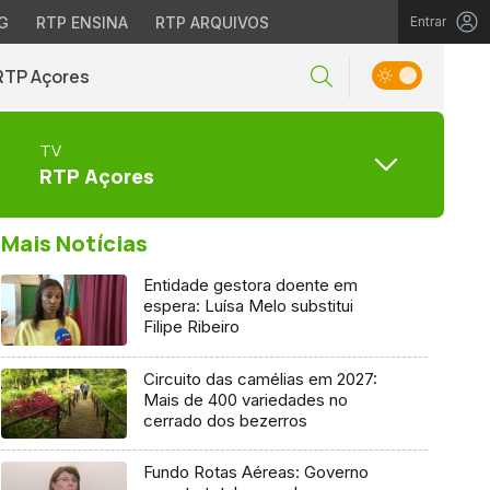
G
RTP ENSINA
RTP ARQUIVOS
Entrar
RTP Açores
TV
RTP Açores
Mais Notícias
Entidade gestora doente em
espera: Luísa Melo substitui
Filipe Ribeiro
Circuito das camélias em 2027:
Mais de 400 variedades no
cerrado dos bezerros
Fundo Rotas Aéreas: Governo