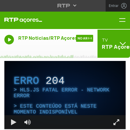
Entrar
Me
RTP Noticias/RTP Açores
NO AR
TV
RTP Açore
ERRO
204
HLS.JS FATAL ERROR - NETWORK
ERROR
ESTE CONTEÚDO ESTÁ NESTE
MOMENTO INDISPONÍVEL