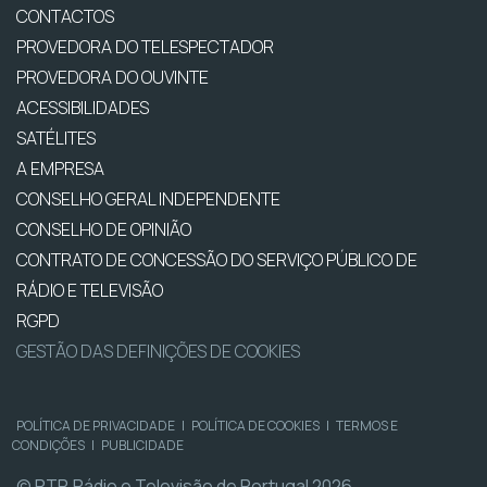
CONTACTOS
PROVEDORA DO TELESPECTADOR
PROVEDORA DO OUVINTE
ACESSIBILIDADES
SATÉLITES
A EMPRESA
CONSELHO GERAL INDEPENDENTE
CONSELHO DE OPINIÃO
CONTRATO DE CONCESSÃO DO SERVIÇO PÚBLICO DE
RÁDIO E TELEVISÃO
RGPD
GESTÃO DAS DEFINIÇÕES DE COOKIES
POLÍTICA DE PRIVACIDADE
|
POLÍTICA DE COOKIES
|
TERMOS E
CONDIÇÕES
|
PUBLICIDADE
© RTP, Rádio e Televisão de Portugal 2026