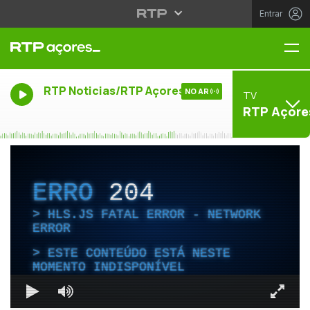
Entrar
Me
RTP Noticias/RTP Açores
NO AR
TV
RTP Açore
ERRO
204
HLS.JS FATAL ERROR - NETWORK
ERROR
ESTE CONTEÚDO ESTÁ NESTE
MOMENTO INDISPONÍVEL