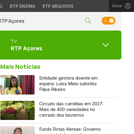
G
RTP ENSINA
RTP ARQUIVOS
Entrar
RTP Açores
TV
RTP Açores
Mais Notícias
Entidade gestora doente em
espera: Luísa Melo substitui
Filipe Ribeiro
Circuito das camélias em 2027:
Mais de 400 variedades no
cerrado dos bezerros
Fundo Rotas Aéreas: Governo