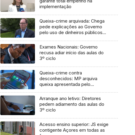
garante total empenho na
implementação
Queixa-crime arquivada: Chega
pede explicações ao Governo
pelo uso de dinheiros públicos
em processo judicial
Exames Nacionais: Governo
recusa adiar início das aulas do
3º ciclo
Queixa-crime contra
desconhecidos: MP arquiva
queixa apresentada pelo
Governo em 2021
Arranque ano letivo: Diretores
pedem adiamento das aulas do
3º ciclo
Acesso ensino superior: JS exige
contigente Açores em todas as