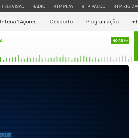
TELEVISÃO
RÁDIO
RTP PLAY
RTP PALCO
RTP ZIG ZA
Antena 1 Açores
Desporto
Programação
+ 
es
NO AR
RROR