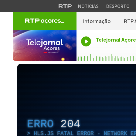
NOTÍCIAS
DESPORTO
Informação
RTP 
Telejornal Açor
ERRO
204
HLS.JS FATAL ERROR - NETWORK E