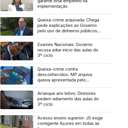
garante total empenho na
implementação
Queixa-crime arquivada: Chega
pede explicações ao Governo
pelo uso de dinheiros públicos
em processo judicial
Exames Nacionais: Governo
recusa adiar início das aulas do
3º ciclo
Queixa-crime contra
desconhecidos: MP arquiva
queixa apresentada pelo
Governo em 2021
Arranque ano letivo: Diretores
pedem adiamento das aulas do
3º ciclo
Acesso ensino superior: JS exige
contigente Açores em todas as