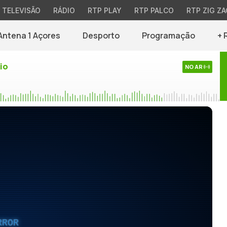
TELEVISÃO
RÁDIO
RTP PLAY
RTP PALCO
RTP ZIG ZA
Antena 1 Açores
Desporto
Programação
+ 
io
NO AR
RROR