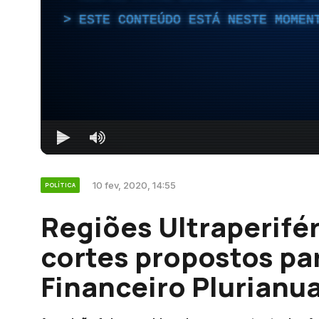
ESTE CONTEÚDO ESTÁ NESTE MOMEN
10 fev, 2020, 14:55
POLÍTICA
Regiões Ultraperifé
cortes propostos pa
Financeiro Plurianua