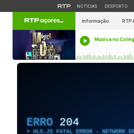
NOTÍCIAS
DESPORTO
Informação
RTP 
Musica no Colég
ERRO
204
HLS.JS FATAL ERROR - NETWORK E