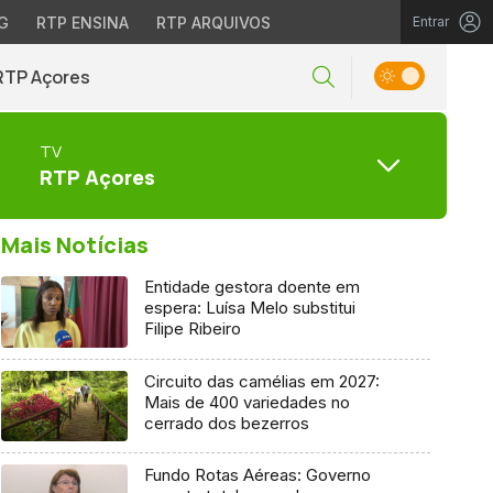
G
RTP ENSINA
RTP ARQUIVOS
Entrar
RTP Açores
TV
RTP Açores
Mais Notícias
Entidade gestora doente em
espera: Luísa Melo substitui
Filipe Ribeiro
Circuito das camélias em 2027:
Mais de 400 variedades no
cerrado dos bezerros
Fundo Rotas Aéreas: Governo