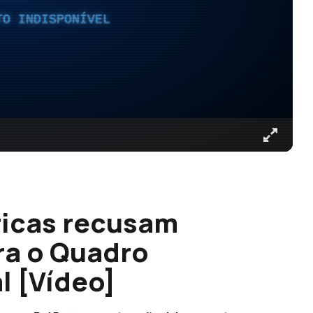
TO INDISPONÍVEL
ricas recusam
ra o Quadro
l [Vídeo]