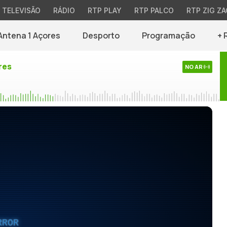
TELEVISÃO
RÁDIO
RTP PLAY
RTP PALCO
RTP ZIG ZA
Antena 1 Açores
Desporto
Programação
+ 
res
NO AR
RROR