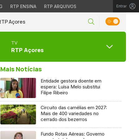
G
RTP ENSINA
RTP ARQUIVOS
Entrar
RTP Açores
TV
RTP Açores
Mais Notícias
Entidade gestora doente em
espera: Luísa Melo substitui
Filipe Ribeiro
Circuito das camélias em 2027:
Mais de 400 variedades no
cerrado dos bezerros
Fundo Rotas Aéreas: Governo