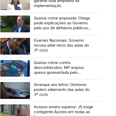
garante total empenho na
implementação
Queixa-crime arquivada: Chega
pede explicações ao Governo
pelo uso de dinheiros públicos
em processo judicial
Exames Nacionais: Governo
recusa adiar início das aulas do
3º ciclo
Queixa-crime contra
desconhecidos: MP arquiva
queixa apresentada pelo
Governo em 2021
Arranque ano letivo: Diretores
pedem adiamento das aulas do
3º ciclo
Acesso ensino superior: JS exige
contigente Açores em todas as