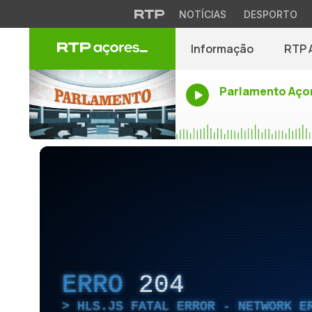
NOTÍCIAS
DESPORTO
Informação
RTP 
Parlamento Aço
ERRO
204
HLS.JS FATAL ERROR - NETWORK E