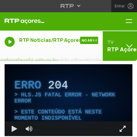
Entrar
Me
RTP Noticias/RTP Açores
NO AR
TV
RTP Açore
ERRO
204
HLS.JS FATAL ERROR - NETWORK
ERROR
ESTE CONTEÚDO ESTÁ NESTE
MOMENTO INDISPONÍVEL