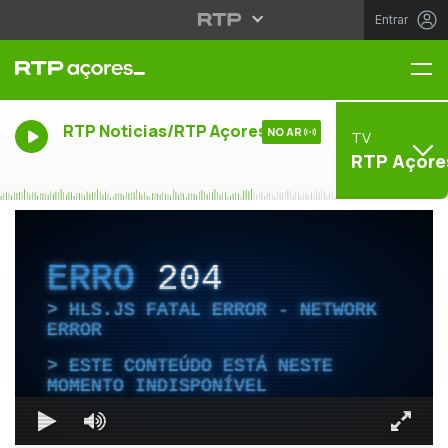
Entrar
Me
RTP Noticias/RTP Açores
NO AR
TV
RTP Açore
ERRO
204
HLS.JS FATAL ERROR - NETWORK
ERROR
ESTE CONTEÚDO ESTÁ NESTE
MOMENTO INDISPONÍVEL