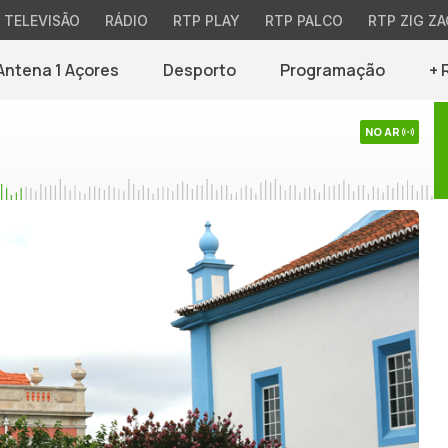
TELEVISÃO
RÁDIO
RTP PLAY
RTP PALCO
RTP ZIG ZA
Antena 1 Açores
Desporto
Programação
+ 
NO AR