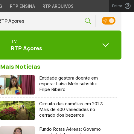
G
RTP ENSINA
RTP ARQUIVOS
Entrar
RTP Açores
TV
RTP Açores
Mais Notícias
Entidade gestora doente em
espera: Luísa Melo substitui
Filipe Ribeiro
Circuito das camélias em 2027:
Mais de 400 variedades no
cerrado dos bezerros
Fundo Rotas Aéreas: Governo