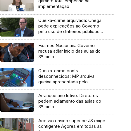
garante total empenho na
implementação
Queixa-crime arquivada: Chega
pede explicações ao Governo
pelo uso de dinheiros públicos
em processo judicial
Exames Nacionais: Governo
recusa adiar início das aulas do
3º ciclo
Queixa-crime contra
desconhecidos: MP arquiva
queixa apresentada pelo
Governo em 2021
Arranque ano letivo: Diretores
pedem adiamento das aulas do
3º ciclo
Acesso ensino superior: JS exige
contigente Açores em todas as