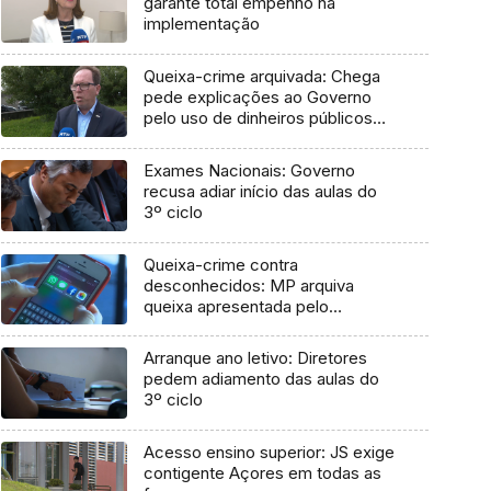
garante total empenho na
implementação
Queixa-crime arquivada: Chega
pede explicações ao Governo
pelo uso de dinheiros públicos
em processo judicial
Exames Nacionais: Governo
recusa adiar início das aulas do
3º ciclo
Queixa-crime contra
desconhecidos: MP arquiva
queixa apresentada pelo
Governo em 2021
Arranque ano letivo: Diretores
pedem adiamento das aulas do
3º ciclo
Acesso ensino superior: JS exige
contigente Açores em todas as