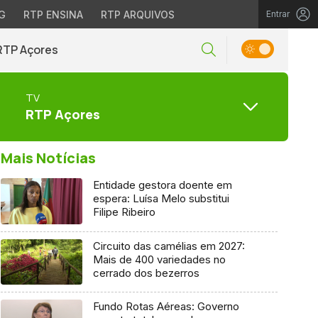
G
RTP ENSINA
RTP ARQUIVOS
Entrar
RTP Açores
TV
RTP Açores
Mais Notícias
Entidade gestora doente em
espera: Luísa Melo substitui
Filipe Ribeiro
Circuito das camélias em 2027:
Mais de 400 variedades no
cerrado dos bezerros
Fundo Rotas Aéreas: Governo