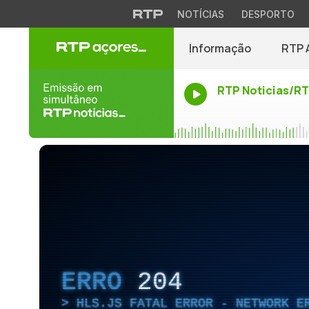
NOTÍCIAS
DESPORTO
Informação
RTP 
RTP Noticias/R
ERRO
204
HLS.JS FATAL ERROR - NETWORK E