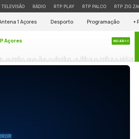
TELEVISÃO
RÁDIO
RTP PLAY
RTP PALCO
RTP ZIG ZA
Antena 1 Açores
Desporto
Programação
+ 
TP Açores
NO AR
RROR