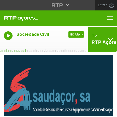
Entrar
Me
Sociedade Civil
NO AR
TV
RTP Açore