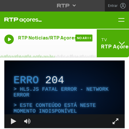
Entrar
Me
RTP Noticias/RTP Açores
NO AR
TV
RTP Açore
ERRO
204
HLS.JS FATAL ERROR - NETWORK
ERROR
ESTE CONTEÚDO ESTÁ NESTE
MOMENTO INDISPONÍVEL